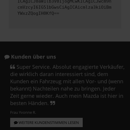
ICAgICJ0aW1lb3V0IjogMCwKICAgICJwcm9n
cmVzcyI6IG51bGwsCiAgICAicmlza3kiOiBm
YWxzZQogIH0KfQ==
Kunden über uns
Super Service. Absolut engagierte Verkäufer,
die wirklich daran interessiert sind, dem
Kunden ein Fahrzeug mit allen Vor- und (wenn
bekannt) Nachteilen nahe zu bringen. Jeder
Zeit gerne wieder. Auch mein Mazda ist hier in
besten Händen.
Frau Yvonne R.
WEITERE KUNDENSTIMMEN LESEN