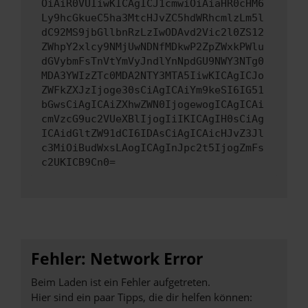
OiAiR0VUIiwKICAgICJ1cmwiOiAiaHR0cHM6
Ly9hcGkueC5ha3MtcHJvZC5hdWRhcmlzLm5l
dC92MS9jbGllbnRzLzIwODAvd2Vic2l0ZS12
ZWhpY2xlcy9NMjUwNDNfMDkwP2ZpZWxkPWlu
dGVybmFsTnVtYmVyJndlYnNpdGU9NWY3NTg0
MDA3YWIzZTc0MDA2NTY3MTA5IiwKICAgICJo
ZWFkZXJzIjoge30sCiAgICAiYm9keSI6IG51
bGwsCiAgICAiZXhwZWN0IjogewogICAgICAi
cmVzcG9uc2VUeXBlIjogIiIKICAgIH0sCiAg
ICAidGltZW91dCI6IDAsCiAgICAicHJvZ3Jl
c3MiOiBudWxsLAogICAgInJpc2t5IjogZmFs
c2UKICB9Cn0=
Fehler: Network Error
Beim Laden ist ein Fehler aufgetreten.
Hier sind ein paar Tipps, die dir helfen können: