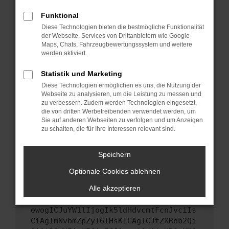
Starte dein Gerät neu.
Funktional
Das kann manchmal helfen, vorübergehende
Diese Technologien bieten die bestmögliche Funktionalität
Probleme zu beheben.
der Webseite. Services von Drittanbietern wie Google
Maps, Chats, Fahrzeugbewertungssystem und weitere
Stelle sicher, dass dein Browser und dein
werden aktiviert.
Betriebssystem auf dem neuesten Stand
sind.
Statistik und Marketing
Veraltete Software birgt nicht nur ein
Diese Technologien ermöglichen es uns, die Nutzung der
Sicherheitsrisiko, sondern kann auch dazu
Webseite zu analysieren, um die Leistung zu messen und
führen, dass bestimmte Funktionen nicht mehr
zu verbessern. Zudem werden Technologien eingesetzt,
die von dritten Werbetreibenden verwendet werden, um
unterstützt werden.
Sie auf anderen Webseiten zu verfolgen und um Anzeigen
Wende dich an den Webseitenbetreiber.
zu schalten, die für Ihre Interessen relevant sind.
Wenn du alle oben genannten Schritte versucht
hast, kontaktiere uns bitte. Wir werden
Speichern
versuchen, das Problem zu beheben. Du kannst
Optionale Cookies ablehnen
uns diesen Text schicken, um uns bei der
Fehlersuche zu unterstützen:
Alle akzeptieren
ewogICJuYW1lIjogIk5ldHdvcmtFcnJvciIs
CiAgImNvbmZpZyI6IHsKICAgICJtZXRob2Qi