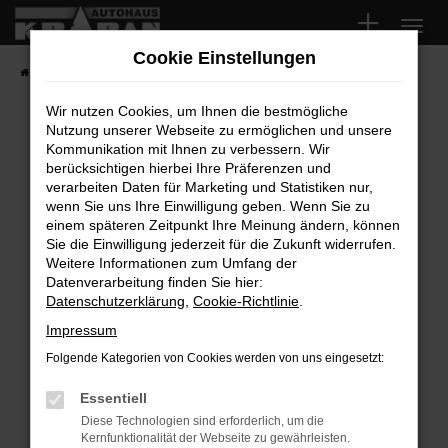
Zum
Hauptinhalt
Cookie Einstellungen
springen
Startseite
Fahrzeugangebote
Fahrzeugsuche
Wir nutzen Cookies, um Ihnen die bestmögliche
Nutzung unserer Webseite zu ermöglichen und unsere
Fehler: Network Error
Kommunikation mit Ihnen zu verbessern. Wir
berücksichtigen hierbei Ihre Präferenzen und
Beim Laden ist ein Fehler aufgetreten.
verarbeiten Daten für Marketing und Statistiken nur,
Hier sind ein paar Tipps, die dir helfen können:
wenn Sie uns Ihre Einwilligung geben. Wenn Sie zu
einem späteren Zeitpunkt Ihre Meinung ändern, können
Überprüfe deine Firewall und deine
Sie die Einwilligung jederzeit für die Zukunft widerrufen.
Internetverbindung.
Weitere Informationen zum Umfang der
Laden andere Webseiten, zum Beispiel deine
Datenverarbeitung finden Sie hier:
Suchmaschine?
Datenschutzerklärung
,
Cookie-Richtlinie
.
Prüfe deine Browsererweiterungen.
Impressum
Manche Erweiterungen, wie Werbeblocker,
Folgende Kategorien von Cookies werden von uns eingesetzt:
können das Laden bestimmter Seiten
verhindern. Funktioniert die Seite in einem
Essentiell
anderen Browser oder in einem privaten
Diese Technologien sind erforderlich, um die
Fenster?
Kernfunktionalität der Webseite zu gewährleisten.