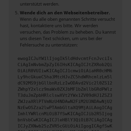
unterstützt werden.
Wende dich an den Webseitenbetreiber.
Wenn du alle oben genannten Schritte versucht
hast, kontaktiere uns bitte. Wir werden
versuchen, das Problem zu beheben. Du kannst
uns diesen Text schicken, um uns bei der
Fehlersuche zu unterstützen:
ewogICJuYW1lIjogIk5ldHdvcmtFcnJvciIs
CiAgImNvbmZpZyI6IHsKICAgICJtZXRob2Qi
OiAiR0VUIiwKICAgICJ1cmwiOiAiaHR0cHM6
Ly9hcGkueC5ha3MtcHJvZC5hdWRhcmlzLm5l
dC92MS9jbGllbnRzLzIwODAvd2Vic2l0ZS12
ZWhpY2xlcz9maWx0ZXJbMF1bZmllbGRdPWlz
T3duJmZpbHRlclswXVt2YWx1ZV09dHJ1ZSZ3
ZWJzaXRlPTVmNzU4NDAwN2FiM2U3NDAwNjU2
NzEwOSZza2lwPTAmbGltaXQ9MjAiLAogICAg
ImhlYWRlcnMiOiB7fSwKICAgICJib2R5Ijog
bnVsbCwKICAgICJleHBlY3QiOiB7CiAgICAg
ICJyZXNwb25zZVR5cGUiOiAiIgogICAgfSwK