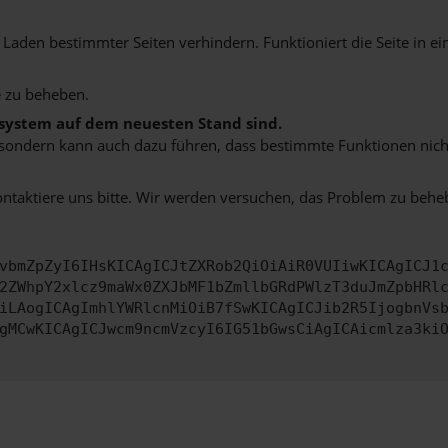
aden bestimmter Seiten verhindern. Funktioniert die Seite in e
 zu beheben.
bssystem auf dem neuesten Stand sind.
ko, sondern kann auch dazu führen, dass bestimmte Funktionen nic
ontaktiere uns bitte. Wir werden versuchen, das Problem zu behe
vbmZpZyI6IHsKICAgICJtZXRob2QiOiAiR0VUIiwKICAgICJ1
2ZWhpY2xlcz9maWx0ZXJbMF1bZmllbGRdPWlzT3duJmZpbHRl
iLAogICAgImhlYWRlcnMiOiB7fSwKICAgICJib2R5IjogbnVs
gMCwKICAgICJwcm9ncmVzcyI6IG51bGwsCiAgICAicmlza3ki