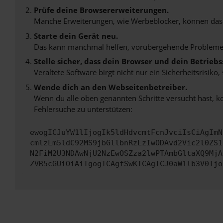
Prüfe deine Browsererweiterungen.
Manche Erweiterungen, wie Werbeblocker, können das L
Starte dein Gerät neu.
Das kann manchmal helfen, vorübergehende Probleme
Stelle sicher, dass dein Browser und dein Betrie
Veraltete Software birgt nicht nur ein Sicherheitsrisi
Wende dich an den Webseitenbetreiber.
Wenn du alle oben genannten Schritte versucht hast, k
Fehlersuche zu unterstützen:
ewogICJuYW1lIjogIk5ldHdvcmtFcnJvciIsCiAgImN
cmlzLm5ldC92MS9jbGllbnRzLzIwODAvd2Vic2l0ZS1
N2FiM2U3NDAwNjU2NzEwOSZza2lwPTAmbGltaXQ9MjA
ZVR5cGUiOiAiIgogICAgfSwKICAgICJ0aW1lb3V0Ijo