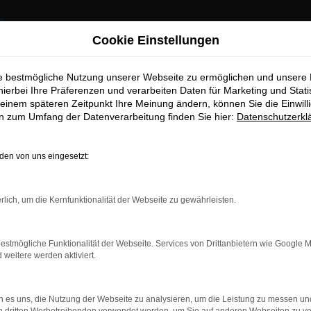
Cookie Einstellungen
ie bestmögliche Nutzung unserer Webseite zu ermöglichen und unsere
hierbei Ihre Präferenzen und verarbeiten Daten für Marketing und Stati
einem späteren Zeitpunkt Ihre Meinung ändern, können Sie die Einwillig
en zum Umfang der Datenverarbeitung finden Sie hier:
Datenschutzerkl
en von uns eingesetzt:
indung.
hine?
rlich, um die Kernfunktionalität der Webseite zu gewährleisten.
aden bestimmter Seiten verhindern. Funktioniert die Seite in e
estmögliche Funktionalität der Webseite. Services von Drittanbietern wie Google 
 zu beheben.
eitere werden aktiviert.
bssystem auf dem neuesten Stand sind.
ko, sondern kann auch dazu führen, dass bestimmte Funktionen nic
 es uns, die Nutzung der Webseite zu analysieren, um die Leistung zu messen u