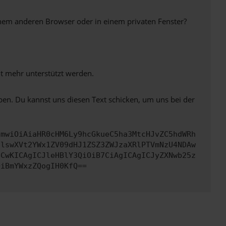
inem anderen Browser oder in einem privaten Fenster?
ht mehr unterstützt werden.
ben. Du kannst uns diesen Text schicken, um uns bei der
cmwiOiAiaHR0cHM6Ly9hcGkueC5ha3MtcHJvZC5hdWRh
clswXVt2YWx1ZV09dHJ1ZSZ3ZWJzaXRlPTVmNzU4NDAw
bCwKICAgICJleHBlY3QiOiB7CiAgICAgICJyZXNwb25z
OiBmYWxzZQogIH0KfQ==