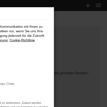
 Kommunikation mit Ihnen zu
stiken nur, wenn Sie uns Ihre
ung jederzeit für die Zukunft
ärung
,
Cookie-Richtlinie
.
inem anderen Browser oder in einem privaten Fenster?
Maps, Chats,
ht mehr unterstützt werden.
nd zu verbessern. Zudem werden