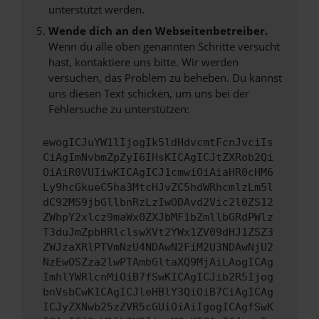
unterstützt werden.
Wende dich an den Webseitenbetreiber.
Wenn du alle oben genannten Schritte versucht
hast, kontaktiere uns bitte. Wir werden
versuchen, das Problem zu beheben. Du kannst
uns diesen Text schicken, um uns bei der
Fehlersuche zu unterstützen:
ewogICJuYW1lIjogIk5ldHdvcmtFcnJvciIs
CiAgImNvbmZpZyI6IHsKICAgICJtZXRob2Qi
OiAiR0VUIiwKICAgICJ1cmwiOiAiaHR0cHM6
Ly9hcGkueC5ha3MtcHJvZC5hdWRhcmlzLm5l
dC92MS9jbGllbnRzLzIwODAvd2Vic2l0ZS12
ZWhpY2xlcz9maWx0ZXJbMF1bZmllbGRdPWlz
T3duJmZpbHRlclswXVt2YWx1ZV09dHJ1ZSZ3
ZWJzaXRlPTVmNzU4NDAwN2FiM2U3NDAwNjU2
NzEwOSZza2lwPTAmbGltaXQ9MjAiLAogICAg
ImhlYWRlcnMiOiB7fSwKICAgICJib2R5Ijog
bnVsbCwKICAgICJleHBlY3QiOiB7CiAgICAg
ICJyZXNwb25zZVR5cGUiOiAiIgogICAgfSwK