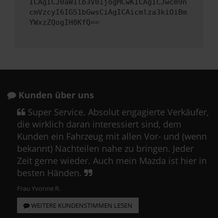
ICAgICJ0aW1lb3V0IjogMCwKICAgICJwcm9n
cmVzcyI6IG51bGwsCiAgICAicmlza3kiOiBm
YWxzZQogIH0KfQ==
Kunden über uns
Super Service. Absolut engagierte Verkäufer,
die wirklich daran interessiert sind, dem
Kunden ein Fahrzeug mit allen Vor- und (wenn
bekannt) Nachteilen nahe zu bringen. Jeder
Zeit gerne wieder. Auch mein Mazda ist hier in
besten Händen.
Frau Yvonne R.
WEITERE KUNDENSTIMMEN LESEN