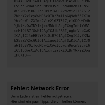
OiAiR0VUIiwKICAgICJ1cmwiOiAiaHR0cHM6
Ly9hcGkueC5ha3MtcHJvZC5hdWRhcmlzLm5l
dC92MS9jbGllbnRzLzIwODAvd2Vic2l0ZS12
ZWhpY2xlcy8wMDAzOTk/ZmllbGQ9aW50ZXJu
YWxOdW1iZXImd2Vic2l0ZT01Zjc1ODQwMDdh
YjNlNzQwMDY1NjcxMDkiLAogICAgImhlYWRl
cnMiOiB7fSwKICAgICJib2R5IjogbnVsbCwK
ICAgICJleHBlY3QiOiB7CiAgICAgICJyZXNw
b25zZVR5cGUiOiAiIgogICAgfSwKICAgICJ0
aW1lb3V0IjogMCwKICAgICJwcm9ncmVzcyI6
IG51bGwsCiAgICAicmlza3kiOiBmYWxzZQog
IH0KfQ==
Fehler: Network Error
Beim Laden ist ein Fehler aufgetreten.
Hier sind ein paar Tipps, die dir helfen können: