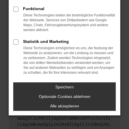
Starte dein Gerät neu.
Funktional
Das kann manchmal helfen, vorübergehende
Diese Technologien bieten die bestmögliche Funktionalität
Probleme zu beheben.
der Webseite. Services von Drittanbietern wie Google
Maps, Chats, Fahrzeugbewertungssystem und weitere
Stelle sicher, dass dein Browser und dein
werden aktiviert.
Betriebssystem auf dem neuesten Stand
sind.
Statistik und Marketing
Veraltete Software birgt nicht nur ein
Diese Technologien ermöglichen es uns, die Nutzung der
Sicherheitsrisiko, sondern kann auch dazu
Webseite zu analysieren, um die Leistung zu messen und
führen, dass bestimmte Funktionen nicht mehr
zu verbessern. Zudem werden Technologien eingesetzt,
die von dritten Werbetreibenden verwendet werden, um
unterstützt werden.
Sie auf anderen Webseiten zu verfolgen und um Anzeigen
Wende dich an den Webseitenbetreiber.
zu schalten, die für Ihre Interessen relevant sind.
Wenn du alle oben genannten Schritte versucht
hast, kontaktiere uns bitte. Wir werden
Speichern
versuchen, das Problem zu beheben. Du kannst
Optionale Cookies ablehnen
uns diesen Text schicken, um uns bei der
Fehlersuche zu unterstützen:
Alle akzeptieren
ewogICJuYW1lIjogIk5ldHdvcmtFcnJvciIs
CiAgImNvbmZpZyI6IHsKICAgICJtZXRob2Qi