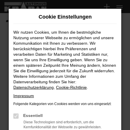
Zum
Hauptinhalt
Cookie Einstellungen
springen
Startseite
Fahrzeugangebote
Fahrzeugsuche
Wir nutzen Cookies, um Ihnen die bestmögliche
Nutzung unserer Webseite zu ermöglichen und unsere
Fehler: Network Error
Kommunikation mit Ihnen zu verbessern. Wir
berücksichtigen hierbei Ihre Präferenzen und
Beim Laden ist ein Fehler aufgetreten.
verarbeiten Daten für Marketing und Statistiken nur,
Hier sind ein paar Tipps, die dir helfen können:
wenn Sie uns Ihre Einwilligung geben. Wenn Sie zu
einem späteren Zeitpunkt Ihre Meinung ändern, können
Überprüfe deine Firewall und deine
Sie die Einwilligung jederzeit für die Zukunft widerrufen.
Internetverbindung.
Weitere Informationen zum Umfang der
Laden andere Webseiten, zum Beispiel deine
Datenverarbeitung finden Sie hier:
Suchmaschine?
Datenschutzerklärung
,
Cookie-Richtlinie
.
Prüfe deine Browsererweiterungen.
Impressum
Manche Erweiterungen, wie Werbeblocker,
Folgende Kategorien von Cookies werden von uns eingesetzt:
können das Laden bestimmter Seiten
verhindern. Funktioniert die Seite in einem
Essentiell
anderen Browser oder in einem privaten
Diese Technologien sind erforderlich, um die
Fenster?
Kernfunktionalität der Webseite zu gewährleisten.